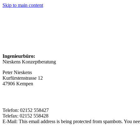
Skip to main content
Impressum
Angaben gemäß § 5 TMG
Ingenieurbüro:
Nieskens Konzeptberatung
Peter Nieskens
Kurfürstenstrasse 12
47906 Kempen
Kontakt
Telefon: 02152 558427
Telefax: 02152 558428
E-Mail:
This email address is being protected from spambots. You need
Umsatzsteuer-ID