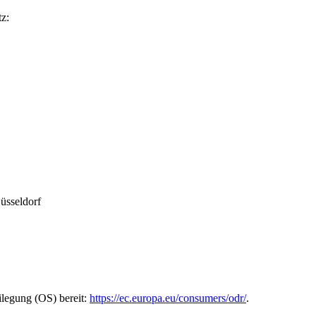
z:
g
üsseldorf
ilegung (OS) bereit:
https://ec.europa.eu/consumers/odr/
.